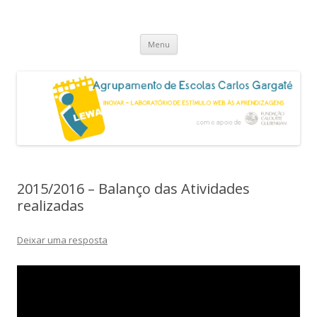
Projeto i-LEWA
Inovar – Laboratório de Estímulo Web às Aprendizagens
Saltar
Menu
para
o
conteúdo
2015/2016 – Balanço das Atividades
realizadas
Deixar uma resposta