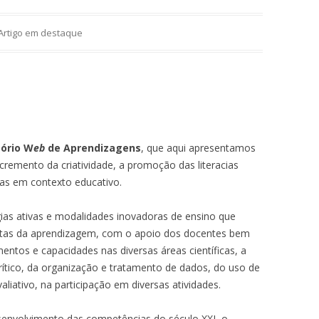
Artigo em destaque
tório W
eb
de Aprendizagens
, que aqui apresentamos
ncremento da criatividade, a promoção das literacias
gias em contexto educativo.
gias ativas e modalidades inovadoras de ensino que
stas da aprendizagem, com o apoio dos docentes bem
tos e capacidades nas diversas áreas científicas, a
rítico, da organização e tratamento de dados, do uso de
aliativo, na participação em diversas atividades.
envolvimento das competências do século XXI, o