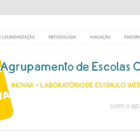
 Aprendizagens
Saltar
para
 E CALENDARIZAÇÃO
METODOLOGIA
AVALIAÇÃO
PARCERI
o
conteúdo