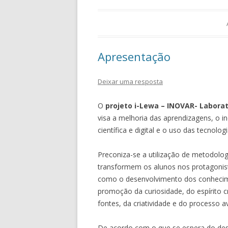
Apresentação
Deixar uma resposta
O
projeto i-Lewa – INOVAR- Labora
visa a melhoria das aprendizagens, o i
científica e digital e o uso das tecnolo
Preconiza-se a utilização de metodolo
transformem os alunos nos protagoni
como o desenvolvimento dos conhecimen
promoção da curiosidade, do espírito c
fontes, da criatividade e do processo av
De acordo com o que se espera do des