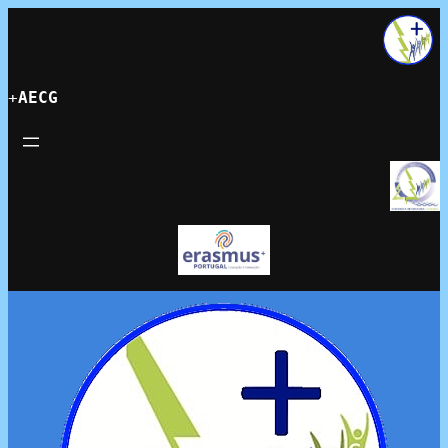
+
AECG