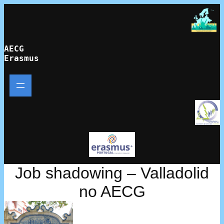
Saltar
para
o
conteúdo
AECG
Erasmus
Job shadowing – Valladolid
no AECG